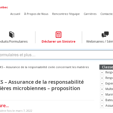
uébec
Accueil
À Propos de Nous
Rencontrez l’équipe
Carrières
Contacte
oduits/Formulaires
Déclarer un Sinistre
Webinaires / Sém
Classe
 Assurance de la responsabilité civile concernant les matières
Respo
Resp
 Assurance de la responsabilité
Exper
tières microbiennes – proposition
Multi
Mari
Batea
e...
Assur
ère fois le mars 7, 2022