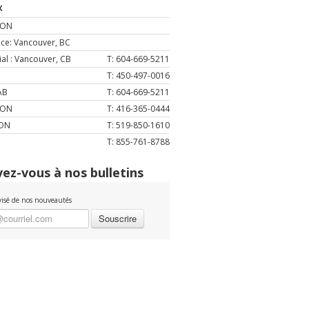
x
 ON
ce: Vancouver, BC
ial : Vancouver, CB
T: 604-669-5211
T: 450-497-0016
AB
T: 604-669-5211
 ON
T: 416-365-0444
 ON
T: 519-850-1610
T: 855-761-8788
vez-vous à nos bulletins
visé de nos nouveautés
Souscrire