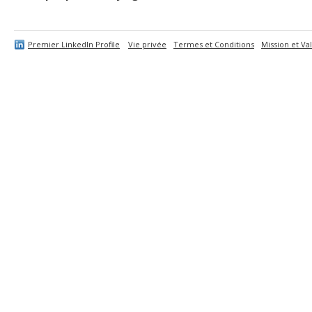
Premier LinkedIn Profile
Vie privée
Termes et Conditions
Mission et Va