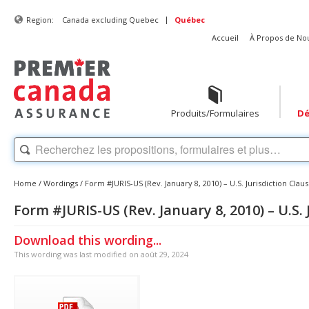
|
Region:
Canada excluding Quebec
Québec
Accueil
À Propos de No
Produits/Formulaires
Dé
Home
/
Wordings
/
Form #JURIS-US (Rev. January 8, 2010) – U.S. Jurisdiction Clau
Form #JURIS-US (Rev. January 8, 2010) – U.S. 
Download this wording...
This wording was last modified on août 29, 2024